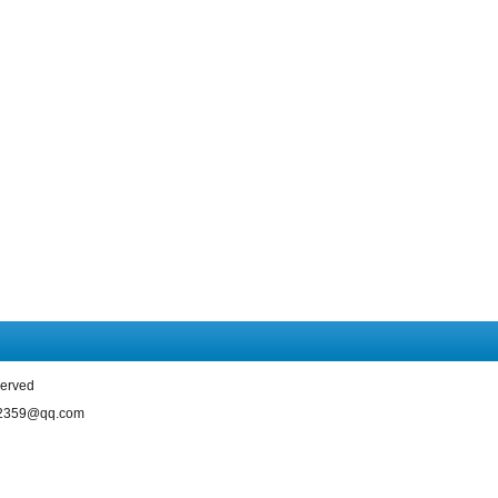
rved
59@qq.com