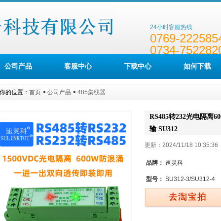
24小时客服热线
0769-222585
0734-752282
公司产品
客服中心
下载中心
如何下载
你的位置：
首页
>
公司产品
>
485集线器
RS485转232光电隔
输 SU312
更新：2024/11/18 10:35
品牌：
速灵科
型号：
SU312-3/SU312-4