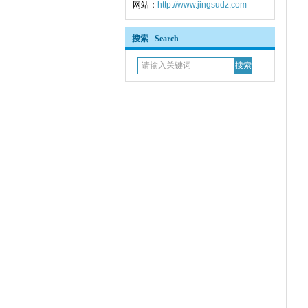
网站：
http://www.jingsudz.com
搜索 Search